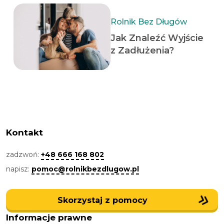
Rolnik Bez Długów
Jak Znaleźć Wyjście
z Zadłużenia?
Kontakt
zadzwoń:
+48 666 168 802
napisz:
pomoc@rolnikbezdlugow.pl
Skorzystaj z pomocy
Informacje prawne