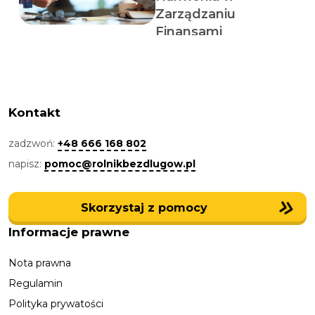
Zarządzaniu
Finansami
Kontakt
zadzwoń:
+48 666 168 802
napisz:
pomoc@rolnikbezdlugow.pl
Skorzystaj z pomocy
Informacje prawne
Nota prawna
Regulamin
Polityka prywatości