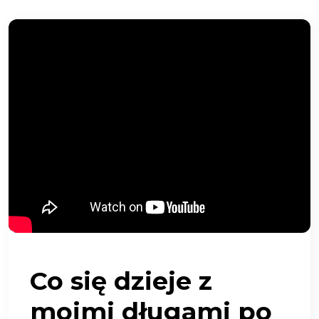
Co się dzieje z
moimi długami po