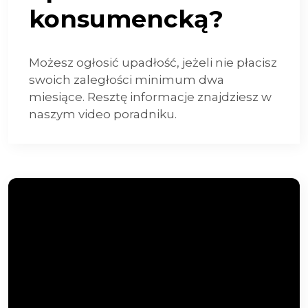
konsumencką?
Możesz ogłosić upadłość, jeżeli nie płacisz
swoich zaległości minimum dwa
miesiące. Resztę informacje znajdziesz w
naszym video poradniku.